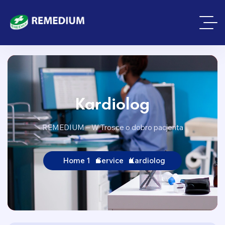
Kardiolog
REMEDIUM – W Trosce o dobro pacjenta
Home 1
Service
Kardiolog