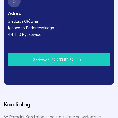
Adres
Siedziba Główna:
Ignacego Paderewskiego 11,
44-120 Pyskowice
Z
a
d
z
w
o
ń
:
3
2
2
3
3
8
7
6
2
Kardiolog
W Poradni Kardiologicznej udzielane są wyłącznie